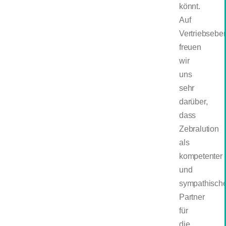
könnt.
Auf
Vertriebsebe
freuen
wir
uns
sehr
darüber,
dass
Zebralution
als
kompetenter
und
sympathische
Partner
für
die