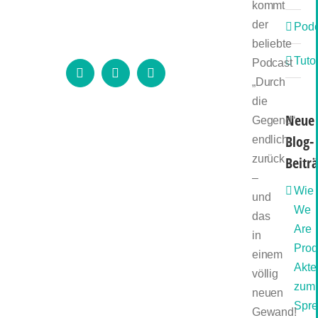
kommt
der
Podc
beliebte
Tutor
Podcast
Instagram
LinkedIn
E-
„Durch
Mail
die
Neue
Gegend“
Blog-
endlich
zurück
Beitr
–
Wie
und
We
das
Are
in
Prod
einem
Akte
völlig
zum
neuen
Spre
Gewand!