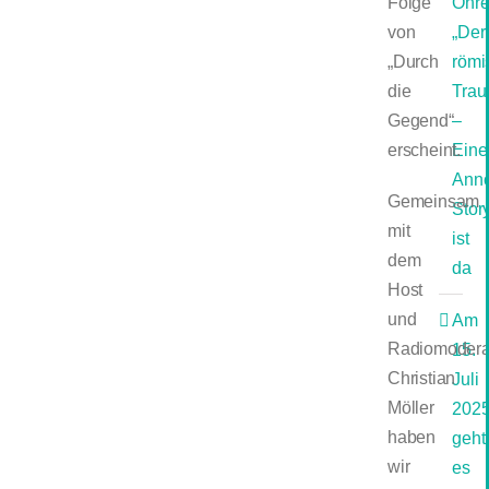
Folge
Ohre
von
„Der
„Durch
römi
die
Tra
Gegend“
–
erscheint.
Eine
Ann
Gemeinsam
Stor
mit
ist
dem
da
Host
und
Am
Radiomodera
15.
Christian
Juli
Möller
202
haben
geht
wir
es