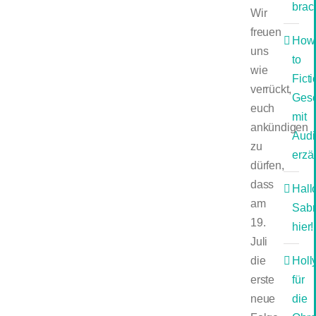
brac
Wir
freuen
How
uns
to
wie
Ficti
verrückt,
Gesc
euch
mit
ankündigen
Audi
zu
erzä
dürfen,
dass
Hall
am
Sabr
19.
hier!
Juli
die
Holl
erste
für
neue
die