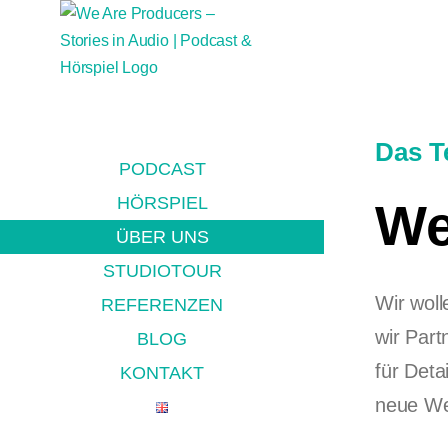
Zum
Inhalt
springen
Das T
PODCAST
HÖRSPIEL
We
ÜBER UNS
STUDIOTOUR
Wir wol
REFERENZEN
wir Part
BLOG
für Deta
KONTAKT
neue W