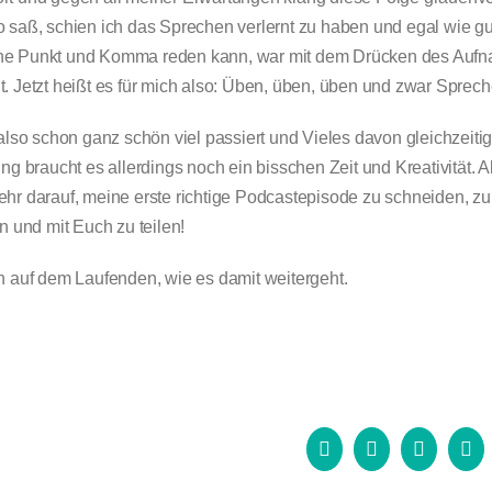
 saß, schien ich das Sprechen verlernt zu haben und egal wie gut 
ne Punkt und Komma reden kann, war mit dem Drücken des Auf
. Jetzt heißt es
für mich also: Üben, üben, üben und zwar Sprec
 also schon ganz schön viel passiert und Vieles davon gleichzeitig
ung braucht es allerdings noch ein bisschen Zeit und Kreativität. A
hr darauf, meine erste richtige Podcastepisode zu schneiden, zu
en und mit Euch zu teilen!
h auf dem Laufenden, wie es damit weitergeht.
Facebook
X
LinkedIn
Wh