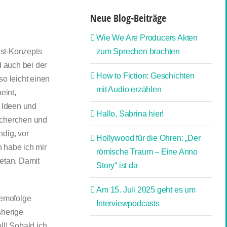
Neue Blog-Beiträge
Wie We Are Producers Akten
ast-Konzepts
zum Sprechen brachten
 auch bei der
How to Fiction: Geschichten
so leicht einen
mit Audio erzählen
eint,
 Ideen und
Hallo, Sabrina hier!
Recherchen und
ndig, vor
Hollywood für die Ohren: „Der
 habe ich mir
römische Traum – Eine Anno
etan. Damit
Story“ ist da
Am 15. Juli 2025 geht es um
Demofolge
Interviewpodcasts
sherige
l! Sobald ich