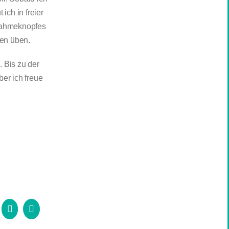
ich in freier
nahmeknopfes
hen üben.
. Bis zu der
ber ich freue
atsApp
Pinterest
E-
Mail