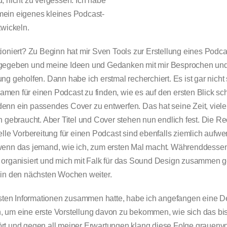
, nicht zu vergessen: Ich habe
ein eigenes kleines Podcast-
twickeln.
ioniert? Zu Beginn hat mir Sven Tools zur Erstellung eines Podc
gegeben und meine Ideen und Gedanken mit mir Besprochen und
ng geholfen. Dann habe ich erstmal recherchiert. Es ist gar nicht 
en für einen Podcast zu finden, wie es auf den ersten Blick sch
enn ein passendes Cover zu entwerfen. Das hat seine Zeit, viele
n gebraucht. Aber Titel und Cover stehen nun endlich fest. Die 
elle Vorbereitung für einen Podcast sind ebenfalls ziemlich aufwe
wenn das jemand, wie ich, zum ersten Mal macht. Währenddessen
 organisiert und mich mit Falk für das Sound Design zusammen g
 in den nächsten Wochen weiter.
ersten Informationen zusammen hatte, habe ich angefangen eine 
 um eine erste Vorstellung davon zu bekommen, wie sich das bi
rt und gegen all meiner Erwartungen klang diese Folge grauenvol