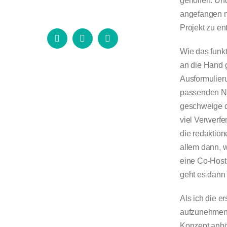
geholfen. Und
angefangen m
Projekt zu en
Instagram
LinkedIn
E-
Mail
Wie das funkt
an die Hand 
Ausformulieru
passenden Nam
geschweige d
viel Verwerfe
die redaktion
allem dann, 
eine Co-Host
geht es dann
Als ich die 
aufzunehmen,
Konzept anhö