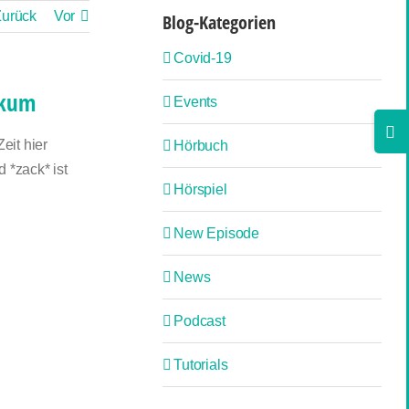
Zurück
Vor
Blog-Kategorien
Covid-19
ikum
Events
Togg
eit hier
Hörbuch
Slidi
 *zack* ist
Bar
Hörspiel
Area
New Episode
News
Podcast
Tutorials