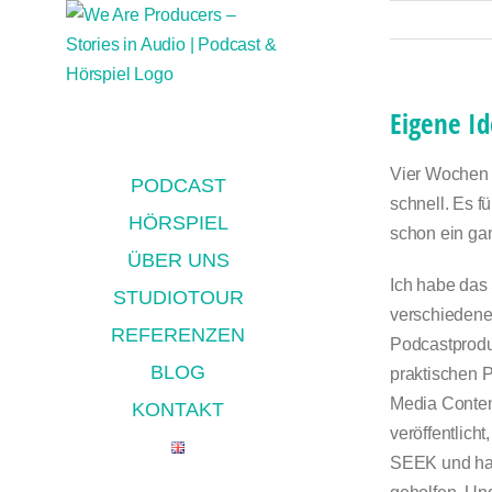
Zum
Inhalt
springen
Eigene I
Vier Wochen b
PODCAST
schnell. Es f
HÖRSPIEL
schon ein ga
ÜBER UNS
Ich habe das
STUDIOTOUR
verschiedene
REFERENZEN
Podcastprodu
BLOG
praktischen P
Media Content
KONTAKT
veröffentlich
SEEK und hab