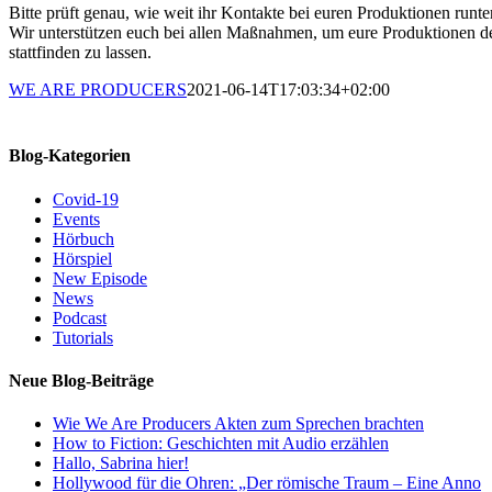
Bitte prüft genau, wie weit ihr Kontakte bei euren Produktionen runte
Wir unterstützen euch bei allen Maßnahmen, um eure Produktionen 
stattfinden zu lassen.
WE ARE PRODUCERS
2021-06-14T17:03:34+02:00
Facebook
X
LinkedIn
WhatsApp
Pinterest
E-
Mail
Blog-Kategorien
Covid-19
Events
Hörbuch
Hörspiel
New Episode
News
Podcast
Tutorials
Neue Blog-Beiträge
Wie We Are Producers Akten zum Sprechen brachten
How to Fiction: Geschichten mit Audio erzählen
Hallo, Sabrina hier!
Hollywood für die Ohren: „Der römische Traum – Eine Anno