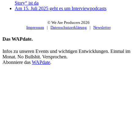
Story“ ist da
Am 15. Juli 2025 geht es um Interviewpodcasts
© We Are Producers
2026
Impressum
|
Datenschutzerklärung
|
Newsletter
Toggle
Das WAPdate.
Sliding
Bar
Infos zu unseren Events und wichtigen Entwicklungen. Einmal im
Area
Monat. No Bullshit. Versprochen.
Abonniere das
WAPdate
.